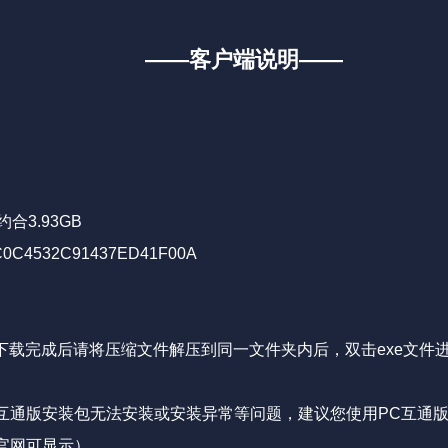
——客户端说明——
 约合3.93GB
0C4532C91437ED41F00A
下载完成后请将压缩文件解压到同一文件夹内后，双击exe文件
C互通版安装包无法安装或安装异常等问题，建议您使用PC互通
官网可显示）