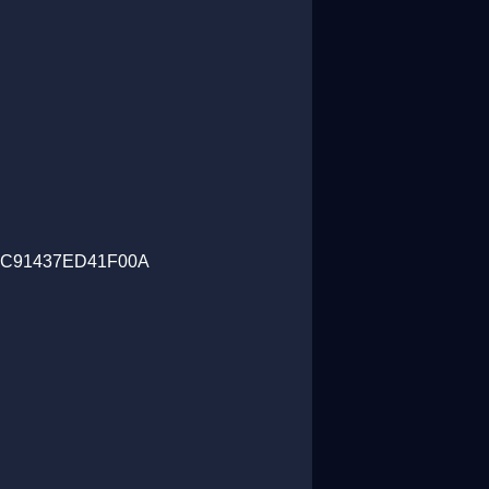
1437ED41F00A