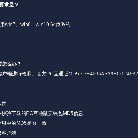
要求是？
n7、win8、win10 64位系统
装怎么办？
进行检测。官方PC互通版MD5：7E4295A5A9BC0C4532C9
软件
件校验下载的PC互通版安装包MD5信息
信息中的MD5是否一致
载客户端